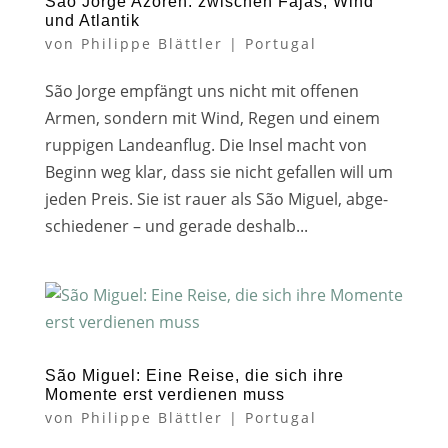
São Jorge Azoren: zwischen Fajãs, Wind
und Atlantik
von
Philippe Blättler
|
Portugal
São Jorge emp­fängt uns nicht mit offe­nen
Armen, son­dern mit Wind, Regen und einem
rup­pi­gen Landeanflug. Die Insel macht von
Beginn weg klar, dass sie nicht gefal­len will um
jeden Preis. Sie ist rau­er als São Miguel, abge­
schie­de­ner – und gera­de des­halb...
São Miguel: Eine Reise, die sich ihre
Momente erst verdienen muss
von
Philippe Blättler
|
Portugal