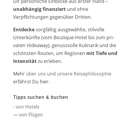
Dir per­sön­li­che Einblicke aus ers­ter Hand –
unab­hän­gig finan­ziert
und ohne
Verpflichtungen gegen­über Dritten.
Entdecke
sorg­fäl­tig aus­ge­wähl­te, stil­vol­le
Unterkünfte (vom Boutique-Hotel bis zum pri­
va­ten Hideaway), genuss­vol­le Kulinarik und die
schöns­ten Routen, um Regionen
mit Tiefe und
Intensität
zu erle­ben.
Mehr
über uns und unse­re Reisephilosophie
erfährst Du hier.
Tipps suchen & buchen
-
von Hotels
—
von Flügen