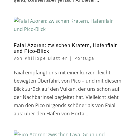
gend, kön­nen aber je nach Anbieter...
Faial Azoren: zwischen Kratern, Hafenflair
und Pico-Blick
von
Philippe Blättler
|
Portugal
Faial emp­fängt uns mit einer kur­zen, leicht
beweg­ten Überfahrt von Pico – und mit die­sem
Blick zurück auf den Vulkan, der uns schon auf
der Nachbarinsel beglei­tet hat. Vielleicht sieht
man den Pico nir­gends schö­ner als von Faial
aus: über den Hafen von Horta...