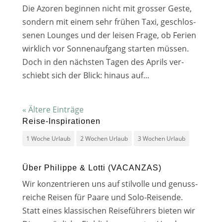
Die Azoren begin­nen nicht mit gros­ser Geste,
son­dern mit einem sehr frü­hen Taxi, geschlos­
se­nen Lounges und der lei­sen Frage, ob Ferien
wirk­lich vor Sonnenaufgang star­ten müs­sen.
Doch in den nächs­ten Tagen des Aprils ver­
schiebt sich der Blick: hin­aus auf...
« Ältere Einträge
Reise-Inspirationen
1 Woche Urlaub
2 Wochen Urlaub
3 Wochen Urlaub
Über Philippe & Lotti (VACANZAS)
Wir kon­zen­trie­ren uns auf stil­vol­le und genuss­
rei­che Reisen für Paare und Solo-Reisende.
Statt eines klas­si­schen Reiseführers bie­ten wir