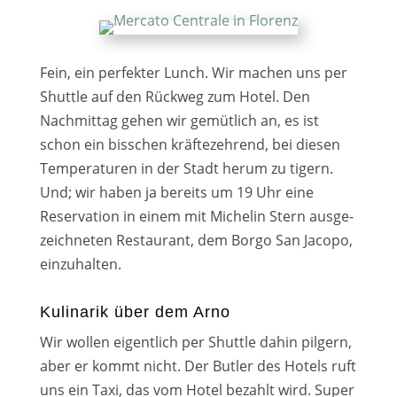
Fein, ein per­fek­ter Lunch. Wir machen uns per
Shuttle auf den Rückweg zum Hotel. Den
Nachmittag gehen wir gemüt­lich an, es ist
schon ein biss­chen kräf­te­zeh­rend, bei die­sen
Temperaturen in der Stadt her­um zu tigern.
Und; wir haben ja bereits um 19 Uhr eine
Reservation in einem mit Michelin Stern aus­ge­
zeich­ne­ten Restaurant, dem Borgo San Jacopo,
ein­zu­hal­ten.
Kulinarik über dem Arno
Wir wol­len eigent­lich per Shuttle dahin pil­gern,
aber er kommt nicht. Der Butler des Hotels ruft
uns ein Taxi, das vom Hotel bezahlt wird. Super