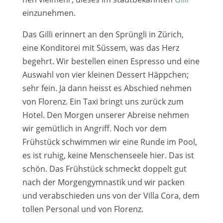
ein­zu­neh­men.
Das Gilli erin­nert an den Sprüngli in Zürich,
eine Konditorei mit Süssem, was das Herz
begehrt. Wir bestel­len einen Espresso und eine
Auswahl von vier klei­nen Dessert Häppchen;
sehr fein. Ja dann heisst es Abschied neh­men
von Florenz. Ein Taxi bringt uns zurück zum
Hotel. Den Morgen unse­rer Abreise neh­men
wir gemüt­lich in Angriff. Noch vor dem
Frühstück schwim­men wir eine Runde im Pool,
es ist ruhig, kei­ne Menschenseele hier. Das ist
schön. Das Frühstück schmeckt dop­pelt gut
nach der Morgengymnastik und wir packen
und ver­ab­schie­den uns von der Villa Cora, dem
tol­len Personal und von Florenz.