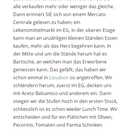
alle ver­kau­fen mehr oder weni­ger das glei­che.
Dann erin­nert SIE sich von einem Mercato
Centrale gele­sen zu haben; ein
Lebensmittelmarkt im EG, in der obe­ren Etage
kann man an unzäh­li­gen klei­nen Ständen Essen
kau­fen, mehr als das Herz begeh­ren kann. In
der Mitte und um die Stände her­um hat es
Bartische, an wel­chen man das Erworbene
genies­sen kann. Das gefällt, das haben wir
schon ein­mal in
Lissabon
so ange­trof­fen. Wir
schlen­dern her­um, zuerst im EG, decken uns
mit Aceto Balsamico und ande­rem ein. Dann
stei­gen wir die Stufen hoch in den ers­ten Stock,
schliess­lich ist es schon wie­der Lunch Time. Wir
ent­schei­den und für ein Plättchen mit Oliven,
Pecorino, Tomaten und Parma Schinken.