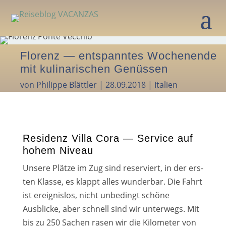
Florenz — entspanntes Wochenende
mit kulinarischen Genüssen
von
Philippe Blättler
|
28.09.2018
|
Italien
Residenz Villa Cora — Service auf
hohem Niveau
Unsere Plätze im Zug sind reser­viert, in der ers­
ten Klasse, es klappt alles wun­der­bar. Die Fahrt
ist ereig­nis­los, nicht unbe­dingt schö­ne
Ausblicke, aber schnell sind wir unter­wegs. Mit
bis zu 250 Sachen rasen wir die Kilometer von