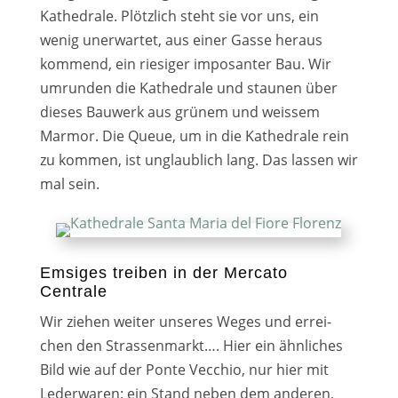
Kathedrale. Plötzlich steht sie vor uns, ein
wenig uner­war­tet, aus einer Gasse her­aus
kom­mend, ein rie­si­ger impo­san­ter Bau. Wir
umrun­den die Kathedrale und stau­nen über
die­ses Bauwerk aus grü­nem und weis­sem
Marmor. Die Queue, um in die Kathedrale rein
zu kom­men, ist unglaub­lich lang. Das las­sen wir
mal sein.
Emsiges treiben in der Mercato
Centrale
Wir zie­hen wei­ter unse­res Weges und errei­
chen den Strassenmarkt…. Hier ein ähn­li­ches
Bild wie auf der Ponte Vecchio, nur hier mit
Lederwaren: ein Stand neben dem ande­ren,