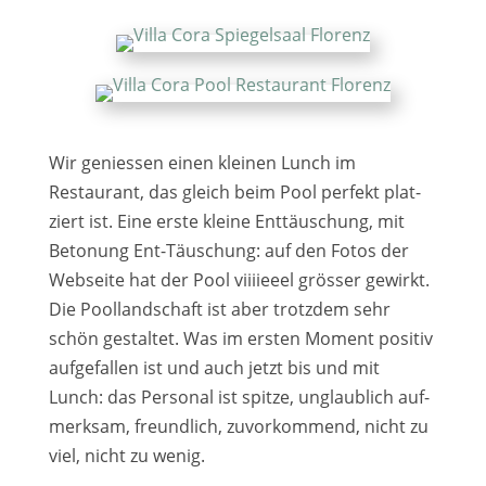
Wir genies­sen einen klei­nen Lunch im
Restaurant, das gleich beim Pool per­fekt plat­
ziert ist. Eine ers­te klei­ne Enttäuschung, mit
Betonung Ent-Täuschung: auf den Fotos der
Webseite hat der Pool viii­ieeel grös­ser gewirkt.
Die Poollandschaft ist aber trotz­dem sehr
schön gestal­tet. Was im ers­ten Moment posi­tiv
auf­ge­fal­len ist und auch jetzt bis und mit
Lunch: das Personal ist spit­ze, unglaub­lich auf­
merk­sam, freund­lich, zuvor­kom­mend, nicht zu
viel, nicht zu wenig.