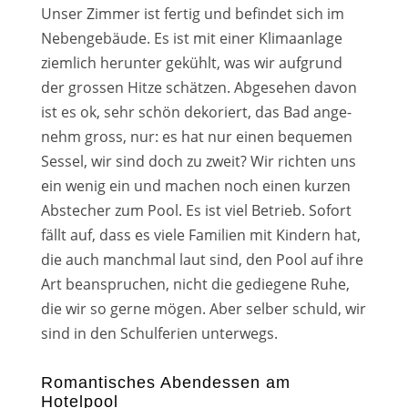
Unser Zimmer ist fer­tig und befin­det sich im
Nebengebäude. Es ist mit einer Klimaanlage
ziem­lich her­un­ter gekühlt, was wir auf­grund
der gros­sen Hitze schät­zen. Abgesehen davon
ist es ok, sehr schön deko­riert, das Bad ange­
nehm gross, nur: es hat nur einen beque­men
Sessel, wir sind doch zu zweit? Wir rich­ten uns
ein wenig ein und machen noch einen kur­zen
Abstecher zum Pool. Es ist viel Betrieb. Sofort
fällt auf, dass es vie­le Familien mit Kindern hat,
die auch manch­mal laut sind, den Pool auf ihre
Art bean­spru­chen, nicht die gedie­ge­ne Ruhe,
die wir so ger­ne mögen. Aber sel­ber schuld, wir
sind in den Schulferien unter­wegs.
Romantisches Abendessen am
Hotelpool