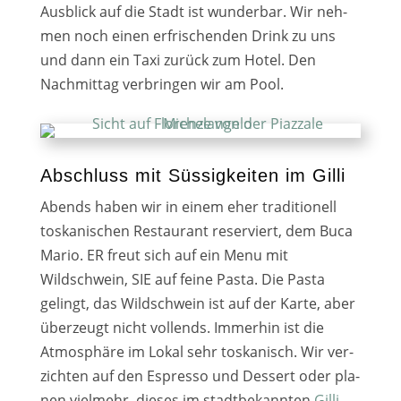
Ausblick auf die Stadt ist wun­der­bar. Wir neh­
men noch einen erfri­schen­den Drink zu uns
und dann ein Taxi zurück zum Hotel. Den
Nachmittag ver­brin­gen wir am Pool.
Abschluss mit Süssigkeiten im Gilli
Abends haben wir in einem eher tra­di­tio­nell
tos­ka­ni­schen Restaurant reser­viert, dem Buca
Mario. ER freut sich auf ein Menu mit
Wildschwein, SIE auf fei­ne Pasta. Die Pasta
gelingt, das Wildschwein ist auf der Karte, aber
über­zeugt nicht voll­ends. Immerhin ist die
Atmosphäre im Lokal sehr tos­ka­nisch. Wir ver­
zich­ten auf den Espresso und Dessert oder pla­
nen viel­mehr, die­ses im stadt­be­kann­ten
Gilli