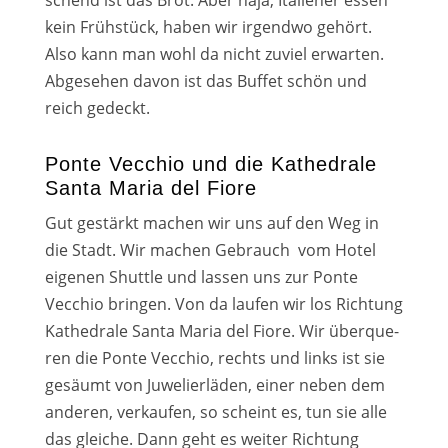
schend ist das Brot. Aber naja, Italiener essen
kein Frühstück, haben wir irgend­wo gehört.
Also kann man wohl da nicht zuviel erwar­ten.
Abgesehen davon ist das Buffet schön und
reich gedeckt.
Ponte Vecchio und die Kathedrale
Santa Maria del Fiore
Gut gestärkt machen wir uns auf den Weg in
die Stadt. Wir machen Gebrauch vom Hotel
eige­nen Shuttle und las­sen uns zur Ponte
Vecchio brin­gen. Von da lau­fen wir los Richtung
Kathedrale Santa Maria del Fiore. Wir über­que­
ren die Ponte Vecchio, rechts und links ist sie
gesäumt von Juwelierläden, einer neben dem
ande­ren, ver­kau­fen, so scheint es, tun sie alle
das glei­che. Dann geht es wei­ter Richtung