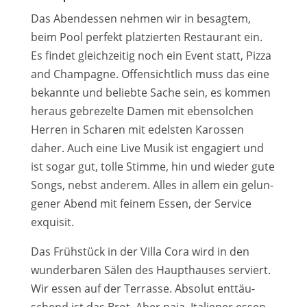
Das Abendessen neh­men wir in besag­tem,
beim Pool per­fekt plat­zier­ten Restaurant ein.
Es fin­det gleich­zei­tig noch ein Event statt, Pizza
and Champagne. Offensichtlich muss das eine
bekann­te und belieb­te Sache sein, es kom­men
her­aus gebre­zel­te Damen mit eben­sol­chen
Herren in Scharen mit edels­ten Karossen
daher. Auch eine Live Musik ist enga­giert und
ist sogar gut, tol­le Stimme, hin und wie­der gute
Songs, nebst ande­rem. Alles in allem ein gelun­
ge­ner Abend mit fei­nem Essen, der Service
exqui­sit.
Das Frühstück in der Villa Cora wird in den
wun­der­ba­ren Sälen des Haupthauses ser­viert.
Wir essen auf der Terrasse. Absolut ent­täu­