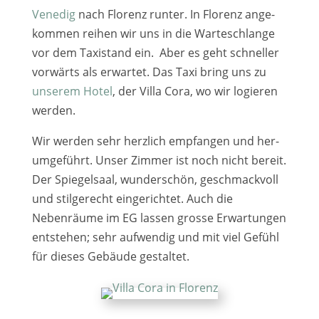
Venedig
nach Florenz run­ter. In Florenz ange­
kom­men rei­hen wir uns in die Warteschlange
vor dem Taxistand ein. Aber es geht schnel­ler
vor­wärts als erwar­tet. Das Taxi bring uns zu
unse­rem Hotel
, der Villa Cora, wo wir logie­ren
wer­den.
Wir wer­den sehr herz­lich emp­fan­gen und her­
um­ge­führt. Unser Zimmer ist noch nicht bereit.
Der Spiegelsaal, wun­der­schön, geschmack­voll
und stil­ge­recht ein­ge­rich­tet. Auch die
Nebenräume im EG las­sen gros­se Erwartungen
ent­ste­hen; sehr auf­wen­dig und mit viel Gefühl
für die­ses Gebäude gestal­tet.