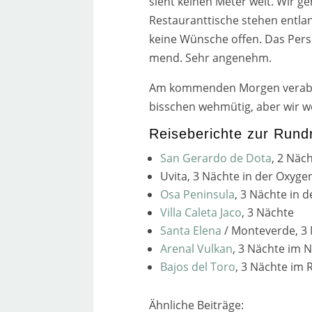
sieht kei­nen Meter weit. Wir ge
Restauranttische ste­hen ent­lan
kei­ne Wünsche offen. Das Perso
mend. Sehr ange­nehm.
Am kom­men­den Morgen ver­ab­s
biss­chen weh­mü­tig, aber wir w
Reiseberichte zur Rund
San Gerardo de Dota
, 2 Näc
Uvita, 3 Nächte in der Oxygen
Osa Peninsula
, 3 Nächte in 
Villa Caleta Jaco
, 3 Nächte
Santa Elena
/ Monteverde, 3 
Arenal Vulkan
, 3 Nächte im 
Bajos del Toro
, 3 Nächte im R
Ähnliche Beiträge: