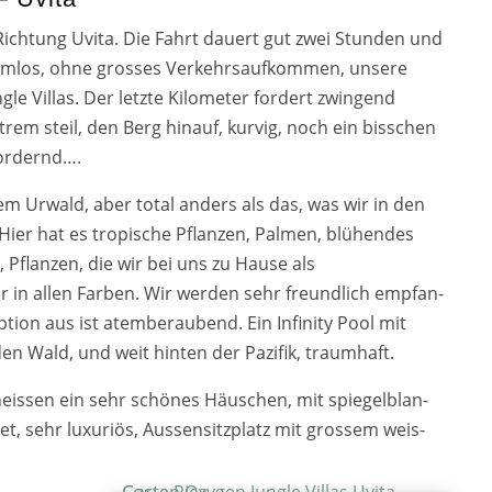
Richtung Uvita. Die Fahrt dau­ert gut zwei Stunden und
blem­los, ohne gros­ses Verkehrsaufkommen, unse­re
le Villas. Der letz­te Kilometer for­dert zwin­gend
trem steil, den Berg hin­auf, kur­vig, noch ein biss­chen
for­dernd….
em Urwald, aber total anders als das, was wir in den
ier hat es tro­pi­sche Pflanzen, Palmen, blü­hen­des
 Pflanzen, die wir bei uns zu Hause als
 in allen Farben. Wir wer­den sehr freund­lich emp­fan­
ion aus ist atem­be­rau­bend. Ein Infinity Pool mit
den Wald, und weit hin­ten der Pazifik, traum­haft.
 heis­sen ein sehr schö­nes Häuschen, mit spie­gel­blan­
t, sehr luxu­ri­ös, Aussensitzplatz mit gros­sem weis­