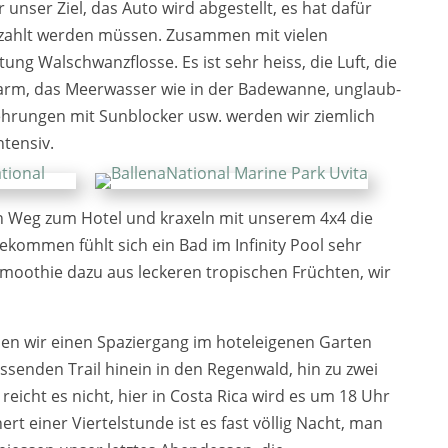
r unser Ziel, das Auto wird abge­stellt, es hat dafür
bezahlt wer­den müs­sen. Zusammen mit vie­len
tung Walschwanzflosse. Es ist sehr heiss, die Luft, die
 warm, das Meerwasser wie in der Badewanne, unglaub­
ehrungen mit Sunblocker usw. wer­den wir ziem­lich
ten­siv.
 Weg zum Hotel und kra­xeln mit unse­rem 4x4 die
ge­kom­men fühlt sich ein Bad im Infinity Pool sehr
oothie dazu aus lecke­ren tro­pi­schen Früchten, wir
n wir einen Spaziergang im hotel­ei­ge­nen Garten
­sen­den Trail hin­ein in den Regenwald, hin zu zwei
 reicht es nicht, hier in Costa Rica wird es um 18 Uhr
nert einer Viertelstunde ist es fast völ­lig Nacht, man