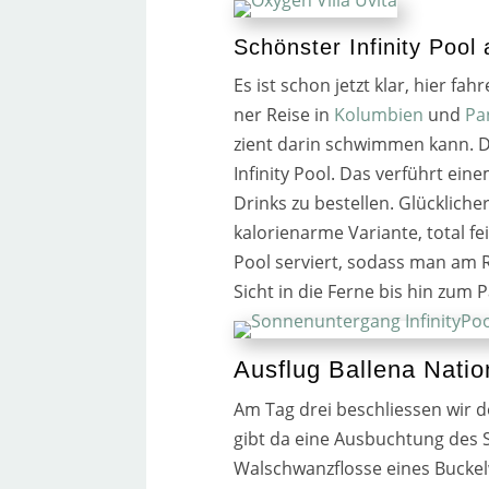
Schönster Infinity Pool
Es ist schon jetzt klar, hier fah
ner Reise in
Kolumbien
und
Pa
zi­ent dar­in schwim­men kann. D
Infinity Pool. Das ver­führt eine
Drinks zu bestel­len. Glückliche
kalo­rien­ar­me Variante, total 
Pool ser­viert, sodass man am R
Sicht in die Ferne bis hin zum P
Ausflug Ballena Natio
Am Tag drei beschlies­sen wir d
gibt da eine Ausbuchtung des Sa
Walschwanzflosse eines Buckel