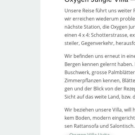
Unsere Reise führt uns wei­ter 
wir errei­chen wie­der­um pro­
nächs­te Station, die Oxygen Jung
einen 4 x 4: Schotterstrasse, ex
stei­ler, Gegenverkehr, her­aus­
Wir befin­den uns erneut in ein
Bergen ken­nen gelernt haben. H
Buschwerk, gros­se Palmblätter,
Zimmerpflanzen ken­nen, Blätter
gen und der Blick von der Rezept
Sicht auf das wei­te Land, bzw. 
Wir bezie­hen unse­re Villa, will
kem Boden, modern ein­ge­rich­te
sen Rattansofa und Salontisch.