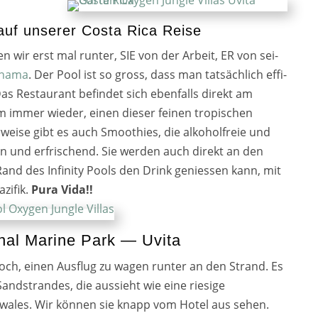
 auf unserer Costa Rica Reise
­ren wir erst mal run­ter, SIE von der Arbeit, ER von sei­
nama
. Der Pool ist so gross, dass man tat­säch­lich effi­
as Restaurant befin­det sich eben­falls direkt am
m immer wie­der, einen die­ser fei­nen tro­pi­schen
rweise gibt es auch Smoothies, die alko­hol­freie und
fein und erfri­schend. Sie wer­den auch direkt an den
and des Infinity Pools den Drink genies­sen kann, mit
azifik.
Pura Vida!!
nal Marine Park — Uvita
och, einen Ausflug zu wagen run­ter an den Strand. Es
ndstrandes, die aus­sieht wie eine rie­si­ge
wales. Wir kön­nen sie knapp vom Hotel aus sehen.