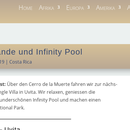
Home
Afrika
Europa
Amerika
A
nde und Infinity Pool
19
|
Costa Rica
sst:
Über den Cerro de la Muerte fah­ren wir zur nächs­
le Villa in Uvita. Wir rela­xen, genies­sen die
n­der­schö­nen Infinity Pool und machen einen
ional Park.
— Uvita