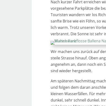
Nach kur­zer Fahrt errei­chen wi
vor­ge­se­he­ne Parkplätze die 
Touristen wan­dern wir los Rich
sanf­te Brise wie ein Föhn, so
lich warm. Trotz unse­ren Vork
ver­brannt. Die Sonne ist sehr in
Wir machen uns zurück auf den
stei­le Strasse hin­auf. Oben an
ange­nehm an, dann noch ein Sm
sind wie­der her­ge­stellt.
Am spä­te­ren Nachmittag mache
und fol­gen dem dar­an anschlies
klei­nen Wasserfällen. Für mehr
dun­kel, sehr schnell dun­kel. In