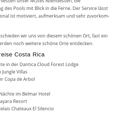
nies­sen unser letz­tes Abendessen, die
g des Pools mit Blick in die Ferne. Der Service lässt
nal ist moti­viert, auf­merk­sam und sehr zuvor­kom­
chie­den wir uns von die­sem schö­nen Ort, fast ein
er­den noch wei­te­re schö­ne Orte ent­de­cken.
reise Costa Rica
hte in der Dantica Cloud Forest Lodge
 Jungle Villas
der Copa de Arbol
Nächte im Belmar Hotel
Nayara Resort
elais Chateaux El Silencio