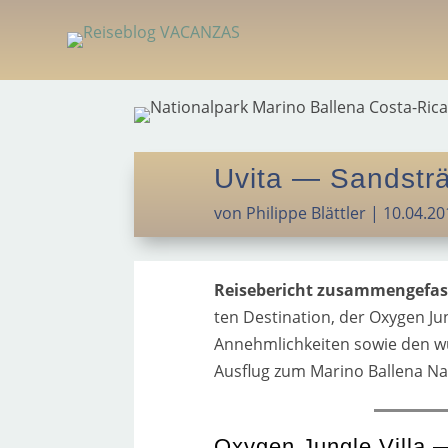
Uvita — Sandsträ
von
Philippe Blättler
|
10.04.20
Reisebericht zusam­men­ge­fa
ten Destination, der Oxygen Jung
Annehmlichkeiten sowie den wu
Ausflug zum Marino Ballena Nat
Oxygen Jungle Villa 