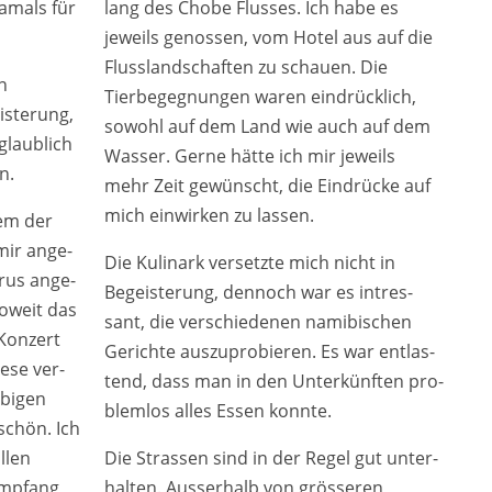
damals für
lang des Chobe Flusses. Ich habe es
jeweils genos­sen, vom Hotel aus auf die
Flusslandschaften zu schau­en. Die
n
Tierbegegnungen waren ein­drück­lich,
isterung,
sowohl auf dem Land wie auch auf dem
glaub­lich
Wasser. Gerne hät­te ich mir jeweils
n.
mehr Zeit gewünscht, die Eindrücke auf
mich ein­wir­ken zu las­sen.
lem der
mir ange­
Die Kulinark ver­setz­te mich nicht in
rus ange­
Begeisterung, den­noch war es intres­
soweit das
sant, die ver­schie­de­nen nami­bi­schen
 Konzert
Gerichte aus­zu­pro­bie­ren. Es war ent­las­
e­se ver­
tend, dass man in den Unterkünften pro­
bi­gen
blem­los alles Essen konn­te.
 schön. Ich
llen
Die Strassen sind in der Regel gut unter­
Empfang
hal­ten. Ausserhalb von grös­se­ren