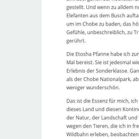
gestellt. Und wenn zu all­dem n
Elefanten aus dem Busch auf­ta
um im Chobe zu baden, das höc
Gefühle, unbe­schreib­lich, zu 
gerührt.
Die Etosha Pfanne habe ich zum
Mal bereist. Sie ist jedes­mal wi
Erlebnis der Sonderklasse. Ga
als der Chobe Nationalpark, ab
weni­ger wun­der­schön.
Das ist die Essenz für mich, ich 
die­ses Land und die­sen Konti
der Natur, der Landschaft und v
wegen den Tieren, die ich in frei
Wildbahn erle­ben, beob­ach­ten