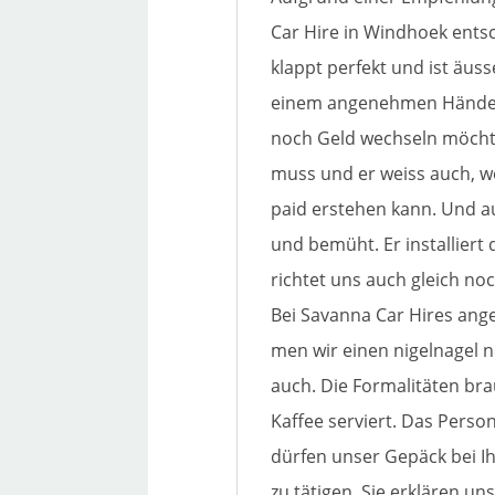
Car Hire in Windhoek ent­s
klappt per­fekt und ist äus
einem ange­neh­men Händed
noch Geld wech­seln möch­t
muss und er weiss auch, w
paid erste­hen kann. Und au
und bemüht. Er instal­liert
rich­tet uns auch gleich noc
Bei Savanna Car Hires ange­
men wir einen nigel­na­gel ne
auch. Die Formalitäten brau
Kaffee ser­viert. Das Person
dür­fen unser Gepäck bei Ih
zu täti­gen. Sie erklä­ren 