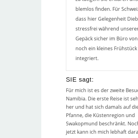
blem­los fin­den. Für Schwei
dass hier Gelegenheit Diebe
stress­frei wäh­rend unse­r
Gepäck sicher im Büro von 
noch ein klei­nes Frühstück
inte­griert.
SIE sagt:
Für mich ist es der zwei­te Besu
Namibia. Die ers­te Reise ist seh
her und hat sich damals auf di
Pfanne, die Küstenregion und
Swakopmund beschränkt. Noc
jetzt kann ich mich leb­haft dar­