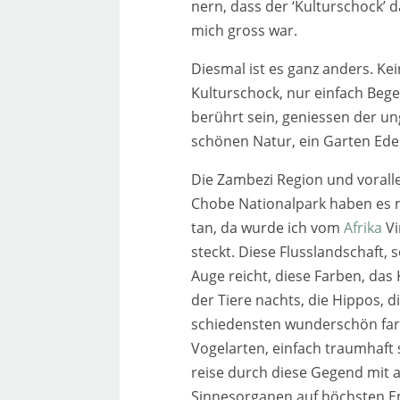
nern, dass der ‘Kulturschock’ 
mich gross war.
Diesmal ist es ganz anders. Kei
Kulturschock, nur ein­fach Bege
berührt sein, genies­sen der un
schö­nen Natur, ein Garten Ede
Die Zambezi Region und vor­al­
Chobe Nationalpark haben es 
tan, da wur­de ich vom
Afrika
Vi
steckt. Diese Flusslandschaft, 
Auge reicht, die­se Farben, das
der Tiere nachts, die Hippos, di
schie­dens­ten wun­der­schön far­
Vogelarten, ein­fach traum­haft
rei­se durch die­se Gegend mit a
Sinnesorganen auf höchs­ten 