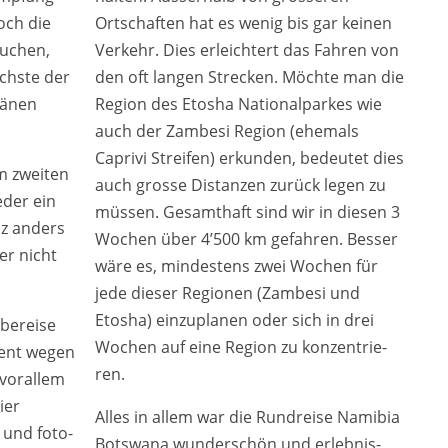
och die
Ortschaften hat es wenig bis gar kei­nen
u­chen,
Verkehr. Dies erleich­tert das Fahren von
hs­te der
den oft lan­gen Strecken. Möchte man die
Tränen
Region des Etosha Nationalparkes wie
auch der Zambesi Region (ehe­mals
Caprivi Streifen) erkun­den, bedeu­tet dies
 zwei­ten
auch gros­se Distanzen zurück legen zu
e­der ein
müs­sen. Gesamthaft sind wir in die­sen 3
nz anders
Wochen über 4’500 km gefah­ren. Besser
er nicht
wäre es, min­des­tens zwei Wochen für
jede die­ser Regionen (Zambesi und
Etosha) ein­zu­pla­nen oder sich in drei
berei­se
Wochen auf eine Region zu kon­zen­trie­
nent wegen
ren.
or­al­lem
­er
Alles in allem war die Rundreise Namibia
 und foto­
Botswana wun­der­schön und erleb­nis­