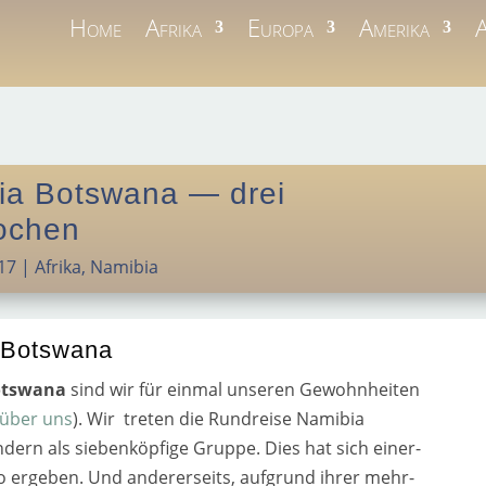
Home
Afrika
Europa
Amerika
A
ia Botswana — drei
Wochen
17
|
Afrika
,
Namibia
 Botswana
otswana
sind wir für ein­mal unse­ren Gewohnheiten
über uns
). Wir tre­ten die Rundreise Namibia
dern als sie­ben­köp­fi­ge Gruppe. Dies hat sich einer­
o erge­ben. Und ande­rer­seits, auf­grund ihrer mehr­