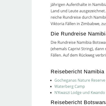
jäh­ri­gen Aufenthalte in Namib
Land und Leute aus­ge­zeich­net
rei­che Rundreise durch Namib
Viktoria Fällen in Zimbabwe, zus
Die Rundreise Namib
Die Rundreise Namibia Botswa
(ehe­mals Caprivi String), dan
Fällen. Auf dem Rückweg ver­bri
Reisebericht Namibia
Gocheganas Nature Reserve
Waterberg Camp
N’Kwaszi Lodge und Kwand
Reisebericht Botswa