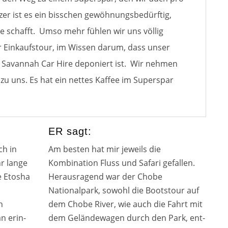
zer ist es ein biss­chen gewöh­nungs­be­dürf­tig,
 schafft. Umso mehr füh­len wir uns völ­lig
er Einkaufstour, im Wissen dar­um, dass unser
Savannah Car Hire depo­niert ist. Wir neh­men
 zu uns. Es hat ein net­tes Kaffee im Superspar
ER sagt:
ch in
Am bes­ten hat mir jeweils die
r lan­ge
Kombination Fluss und Safari gefal­len.
e Etosha
Herausragend war der Chobe
Nationalpark, sowohl die Bootstour auf
h
dem Chobe River, wie auch die Fahrt mit
an erin­
dem Geländewagen durch den Park, ent­