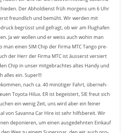
chie­den. Der Abholdienst früh mor­gens um 6 Uhr
­serst freund­lich und bemüht. Wir wer­den mit
ruck begrüsst und gefragt, ob wir am Flughafen
en. Ja wir wol­len und er weiss auch wohin man
o man einen SIM Chip der Firma MTC Tango pre­
ch der Herr der Firma MTC ist äus­serst ver­siert
 den Chip in unser mit­ge­brach­tes altes Handy und
h alles ein. Super!!!
kom­men, nach ca. 40 minü­ti­ger Fahrt, über­neh­
u­en Toyota Hilux. ER ist begeis­tert, SIE freut sich
­chen ein wenig Zeit, uns wird aber ein fei­ner
al von Savanna Car Hire ist sehr hilfs­be­reit. Wir
nen depo­nie­ren, um einen aus­ge­dehn­ten Einkauf
uns den Weg zu einem Superspar, den wir auch pro­