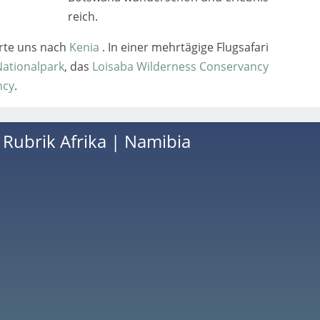
reich.
r­te uns nach
Kenia
. In einer mehr­tä­gi­ge Flugsafari
Nationalpark
, das
Loisaba Wilderness Conservancy
ncy
.
r Rubrik
Afrika
|
Namibia