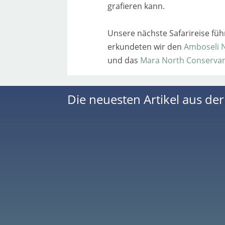
gra­fie­ren kann.
Unsere nächs­te Safarireise füh
erkun­de­ten wir den
Amboseli 
und das
Mara North Conserva
Die neuesten Artikel aus de