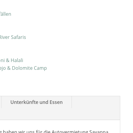
fällen
iver Safaris
i & Halali
ejo & Dolomite Camp
Unterkünfte und Essen
g haben wir uns für die Autovermietung Savanna