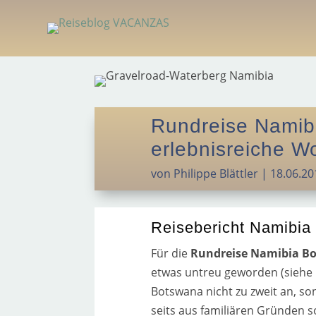
Rundreise Namib
erlebnisreiche 
von
Philippe Blättler
|
18.06.20
Reisebericht Namibia
Für die
Rundreise Namibia B
etwas untreu gewor­den (sie­he
Botswana nicht zu zweit an, son­
seits aus fami­liä­ren Gründen s