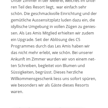
Unser Zimmer in der Meierei, wel­ches im unte­
ren Teil des Resort liegt, war ein­fach sehr
schön. Die geschmack­vol­le Einrichtung und der
gemüt­li­che Aussensitzplatz luden dazu ein, die
idyl­li­sche Umgebung in vol­len Zügen zu genies­
sen. Als Les Amis Mitglied erhiel­ten wir zudem
ein Upgrade. Seit der Ablösung des C5
Programmes durch das Les Amis haben wir
das nicht mehr erlebt, wie schön. Bei unse­rer
Ankunft im Zimmer wur­den wir von einem net­
ten Schreiben, beglei­tet von Blumen und
Süssigkeiten, begrüsst. Dieses herz­li­che
Willkommensgeschenk liess uns sofort spü­ren,
wie beson­ders wir als Gäste die­ses Resorts
waren.