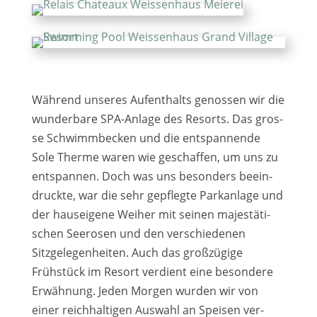
Während unse­res Aufenthalts genos­sen wir die
wun­der­ba­re SPA-Anlage des Resorts. Das gros­
se Schwimmbecken und die ent­span­nen­de
Sole Therme waren wie geschaf­fen, um uns zu
ent­span­nen. Doch was uns beson­ders beein­
druck­te, war die sehr gepfleg­te Parkanlage und
der haus­ei­ge­ne Weiher mit sei­nen majes­tä­ti­
schen Seerosen und den ver­schie­de­nen
Sitzgelegenheiten. Auch das groß­zü­gi­ge
Frühstück im Resort ver­dient eine beson­de­re
Erwähnung. Jeden Morgen wur­den wir von
einer reich­hal­ti­gen Auswahl an Speisen ver­