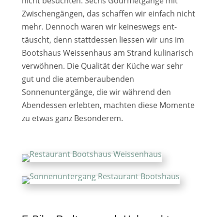
nicht besuch­ten. Sechs Gourmetgänge mit
Zwischengängen, das schaf­fen wir ein­fach nicht
mehr. Dennoch waren wir kei­nes­wegs ent­
täuscht, denn statt­des­sen lies­sen wir uns im
Bootshaus Weissenhaus am Strand kuli­na­risch
ver­wöh­nen. Die Qualität der Küche war sehr
gut und die atem­be­rau­ben­den
Sonnenuntergänge, die wir wäh­rend den
Abendessen erleb­ten, mach­ten die­se Momente
zu etwas ganz Besonderem.