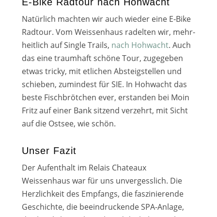
E‑Bike Radtour nach Hohwacht
Natürlich mach­ten wir auch wie­der eine E‑Bike
Radtour. Vom Weissenhaus radel­ten wir, mehr­
heit­lich auf Single Trails,
nach Hohwacht
. Auch
das eine traum­haft schö­ne Tour, zuge­ge­ben
etwas tri­cky, mit etli­chen Absteigstellen und
schie­ben, zumin­dest für SIE. In Hohwacht das
bes­te Fischbrötchen ever, erstan­den bei Moin
Fritz auf einer Bank sit­zend ver­zehrt, mit Sicht
auf die Ostsee, wie schön.
Unser Fazit
Der Aufenthalt im Relais Chateaux
Weissenhaus war für uns unver­gess­lich. Die
Herzlichkeit des Empfangs, die fas­zi­nie­ren­de
Geschichte, die beein­dru­cken­de SPA-Anlage,