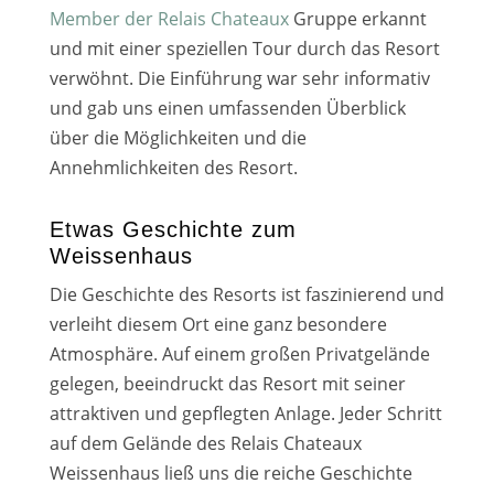
Member der Relais Chateaux
Gruppe erkannt
und mit einer spe­zi­el­len Tour durch das Resort
ver­wöhnt. Die Einführung war sehr infor­ma­tiv
und gab uns einen umfas­sen­den Überblick
über die Möglichkeiten und die
Annehmlichkeiten des Resort.
Etwas Geschichte zum
Weissenhaus
Die Geschichte des Resorts ist fas­zi­nie­rend und
ver­leiht die­sem Ort eine ganz beson­de­re
Atmosphäre. Auf einem gro­ßen Privatgelände
gele­gen, beein­druckt das Resort mit sei­ner
attrak­ti­ven und gepfleg­ten Anlage. Jeder Schritt
auf dem Gelände des Relais Chateaux
Weissenhaus ließ uns die rei­che Geschichte