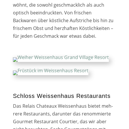
wöhnt, die sowohl geschmack­lich als auch
optisch beein­druck­ten. Von fri­schen
Backwaren über köst­li­che Aufstriche bis hin zu
fri­schem Obst und herz­haf­ten Köstlichkeiten –
für jeden Geschmack war etwas dabei.
Schloss Weissenhaus Restaurants
Das Relais Chateaux Weissenhaus bie­tet meh­
re­re Restaurants, dar­un­ter das renom­mier­te
Gourmet Restaurant Courtier, das wir aber