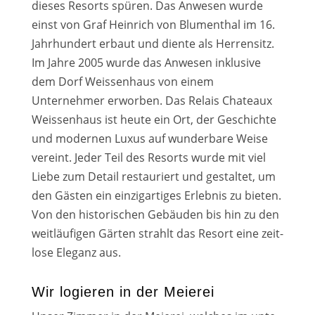
die­ses Resorts spü­ren. Das Anwesen wur­de
einst von Graf Heinrich von Blumenthal im 16.
Jahrhundert erbaut und dien­te als Herrensitz.
Im Jahre 2005 wur­de das Anwesen inklu­si­ve
dem Dorf Weissenhaus von einem
Unternehmer erwor­ben. Das Relais Chateaux
Weissenhaus ist heu­te ein Ort, der Geschichte
und moder­nen Luxus auf wun­der­ba­re Weise
ver­eint. Jeder Teil des Resorts wur­de mit viel
Liebe zum Detail restau­riert und gestal­tet, um
den Gästen ein ein­zig­ar­ti­ges Erlebnis zu bie­ten.
Von den his­to­ri­schen Gebäuden bis hin zu den
weit­läu­fi­gen Gärten strahlt das Resort eine zeit­
lo­se Eleganz aus.
Wir logieren in der Meierei