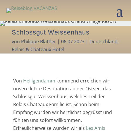
Schlossgut Weissenhaus
von
Philippe Blättler
|
06.07.2023
|
Deutschland
,
Relais & Chateaux Hotel
Von
Heiligendamm
kom­mend errei­chen wir
unse­re letz­te Destination an der Ostsee, das
Schlossgut Weissenhaus, wel­ches Teil der
Relais Chateaux Familie ist. Schon beim
Empfang wur­den wir herz­lichst begrüsst und
fühl­ten uns sofort will­kom­men.
Erfreulicherweise wur­den wir als
Les Amis