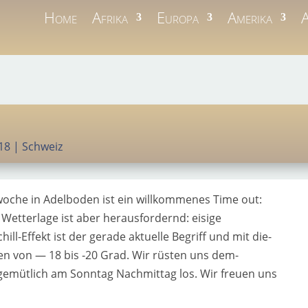
Home
Afrika
Europa
Amerika
A
18
|
Schweiz
woche in Adelboden ist ein will­kom­me­nes Time out:
Wetterlage ist aber her­aus­for­dernd: eisi­ge
-Effekt ist der gera­de aktu­el­le Begriff und mit die­
en von — 18 bis ‑20 Grad. Wir rüs­ten uns dem­
gemüt­lich am Sonntag Nachmittag los. Wir freu­en uns