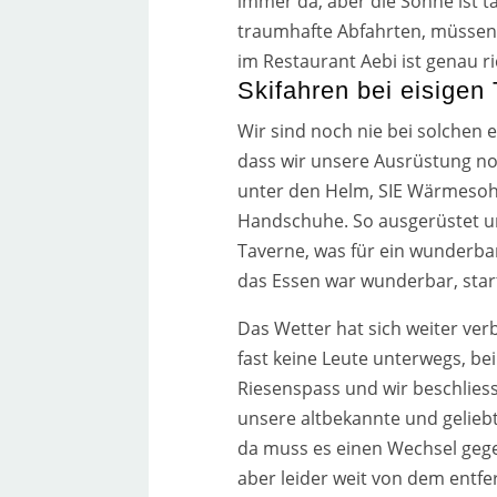
immer da, aber die Sonne ist ta
traum­haf­te Abfahrten, müs­sen
im Restaurant Aebi ist genau ric
Skifahren bei eisigen
Wir sind noch nie bei sol­chen e
dass wir unse­re Ausrüstung no
unter den Helm, SIE Wärmesohle
Handschuhe. So aus­ge­rüs­tet u
Taverne, was für ein wun­der­b
das Essen war wun­der­bar, star­
Das Wetter hat sich wei­ter ver­
fast kei­ne Leute unter­wegs, be
Riesenspass und wir beschlies­
unse­re alt­be­kann­te und gelie
da muss es einen Wechsel gege
aber lei­der weit von dem ent­f