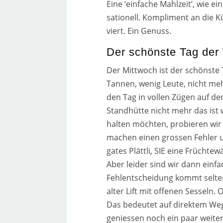
Eine ‘ein­fa­che Mahlzeit’, wie e
sa­tio­nell. Kompliment an die 
viert. Ein Genuss.
Der schönste Tag de
Der Mittwoch ist der schöns­te
Tannen, wenig Leute, nicht mehr
den Tag in vol­len Zügen auf d
Standhütte nicht mehr das ist
hal­ten möch­ten, pro­bie­ren w
machen einen gros­sen Fehler un
ga­tes Plättli, SIE eine Früchte
Aber lei­der sind wir dann ein­
Fehlentscheidung kommt sel­ten a
alter Lift mit offe­nen Sesseln. 
Das bedeu­tet auf direk­tem Weg
genies­sen noch ein paar wei­te­r