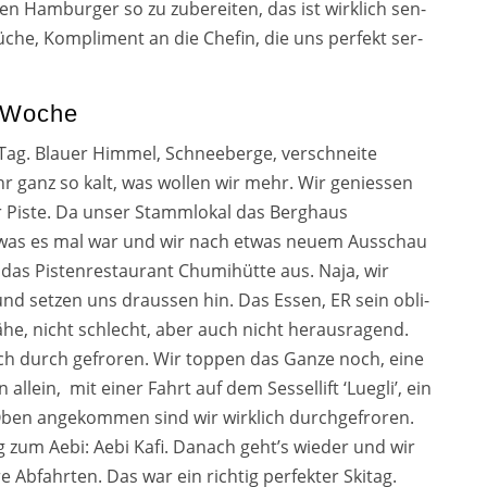
inen Hamburger so zu zube­rei­ten, das ist wirk­lich sen­
Küche, Kompliment an die Chefin, die uns per­fekt ser­
r Woche
 Tag. Blauer Himmel, Schneeberge, ver­schnei­te
 ganz so kalt, was wol­len wir mehr. Wir genies­sen
er Piste. Da unser Stammlokal das Berghaus
 was es mal war und wir nach etwas neu­em Ausschau
ir das Pistenrestaurant Chumihütte aus. Naja, wir
d set­zen uns draus­sen hin. Das Essen, ER sein obli­
wähe, nicht schlecht, aber auch nicht her­aus­ra­gend.
fach durch gefro­ren. Wir top­pen das Ganze noch, eine
llein, mit einer Fahrt auf dem Sessellift ‘Luegli’, ein
Oben ange­kom­men sind wir wirk­lich durch­ge­fro­ren.
 zum Aebi: Aebi Kafi. Danach geht’s wie­der und wir
e Abfahrten. Das war ein rich­tig per­fek­ter Skitag.