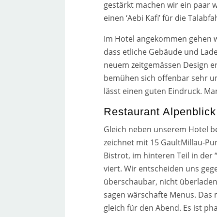
gestärkt machen wir ein paar w
einen ‘Aebi Kafi’ für die Talabfa
Im Hotel ange­kom­men gehen wir
dass etli­che Gebäude und Lade
neu­em zeit­ge­mäs­sen Design 
bemü­hen sich offen­bar sehr um 
lässt einen guten Eindruck. Man
Restaurant Alpenblick
Gleich neben unse­rem Hotel be
zeich­net mit 15 GaultMillau-Pun
Bistrot, im hin­te­ren Teil in d
viert. Wir ent­schei­den uns ge
über­schau­bar, nicht über­la­de
sagen wär­schaf­te Menus. Das m
gleich für den Abend. Es ist ph