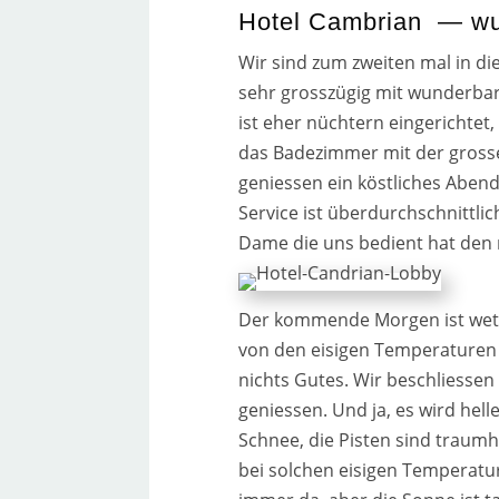
Hotel Cambrian — wun
Wir sind zum zwei­ten mal in di
sehr gross­zü­gig mit wun­der­
ist eher nüch­tern ein­ge­rich­te
das Badezimmer mit der gros­
genies­sen ein köst­li­ches Ab
Service ist über­durch­schnitt­lich
Dame die uns bedient hat den ri
Der kom­men­de Morgen ist wet­
von den eisi­gen Temperaturen i
nichts Gutes. Wir beschlies­se
genies­sen. Und ja, es wird hel­l
Schnee, die Pisten sind traum­ha
bei sol­chen eisi­gen Temperatur