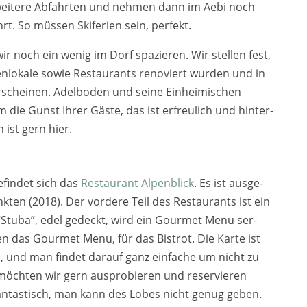
ei­te­re Abfahrten und neh­men dann im Aebi noch
hrt. So müs­sen Skiferien sein, per­fekt.
 noch ein wenig im Dorf spa­zie­ren. Wir stel­len fest,
nlokale sowie Restaurants reno­viert wur­den und in
erschei­nen. Adelboden und sei­ne Einheimischen
die Gunst Ihrer Gäste, das ist erfreu­lich und hin­ter­
 ist gern hier.
fin­det sich das
Restaurant Alpenblick
. Es ist aus­ge­
kten (2018). Der vor­de­re Teil des Restaurants ist ein
er “Stuba”, edel gedeckt, wird ein Gourmet Menu ser­
gen das Gourmet Menu, für das Bistrot. Die Karte ist
n, und man fin­det dar­auf ganz ein­fa­che um nicht zu
öch­ten wir gern aus­pro­bie­ren und reser­vie­ren
an­tas­tisch, man kann des Lobes nicht genug geben.