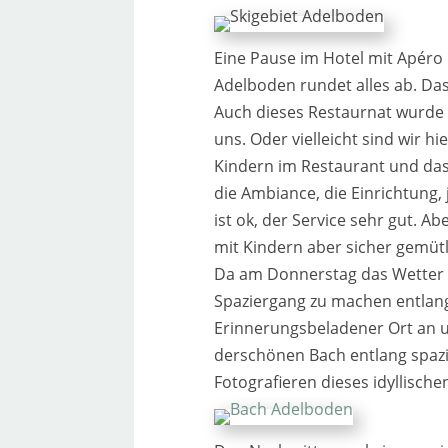
Eine Pause im Hotel mit Apéro i
Adelboden run­det alles ab. Da
Auch die­ses Restaurnat wur­de k
uns. Oder viel­leicht sind wir hie
Kindern im Restaurant und das 
die Ambiance, die Einrichtung, 
ist ok, der Service sehr gut. Ab
mit Kindern aber sicher gemüt­l
Da am Donnerstag das Wetter ni
Spaziergang zu machen ent­lang 
Erinnerungsbeladener Ort an un
der­schö­nen Bach ent­lang spa­zi
Fotografieren die­ses idyl­li­schen