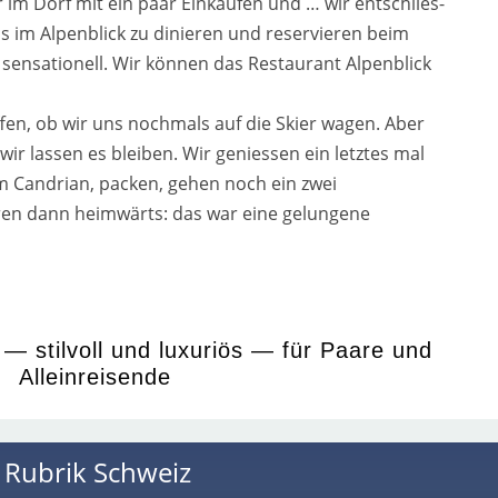
 im Dorf mit ein paar Einkäufen und … wir ent­schlies­
 im Alpenblick zu dinie­ren und reser­vie­ren beim
sen­sa­tio­nell. Wir kön­nen das Restaurant Alpenblick
offen, ob wir uns noch­mals auf die Skier wagen. Aber
 wir las­sen es blei­ben. Wir genies­sen ein letz­tes mal
m Candrian, packen, gehen noch ein zwei
n dann heim­wärts: das war eine gelun­ge­ne
— stilvoll und luxuriös — für Paare und
Alleinreisende
r Rubrik
Schweiz