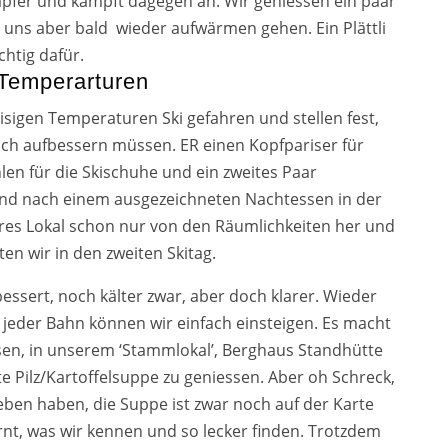
p­fer und kämpft dage­gen an. Wir genies­sen ein paar
 uns aber bald wie­der auf­wär­men gehen. Ein Plättli
h­tig dafür.
 Temperarturen
isi­gen Temperaturen Ski gefah­ren und stel­len fest,
ch auf­bes­sern müs­sen. ER einen Kopfpariser für
n für die Skischuhe und ein zwei­tes Paar
nd nach einem aus­ge­zeich­ne­ten Nachtessen in der
a­res Lokal schon nur von den Räumlichkeiten her und
ten wir in den zwei­ten Skitag.
bes­sert, noch käl­ter zwar, aber doch kla­rer. Wieder
i jeder Bahn kön­nen wir ein­fach ein­stei­gen. Es macht
sen, in unse­rem ‘Stammlokal’, Berghaus Standhütte
b­te Pilz/Kartoffelsuppe zu genies­sen. Aber oh Schreck,
­ben haben, die Suppe ist zwar noch auf der Karte
ernt, was wir ken­nen und so lecker fin­den. Trotzdem