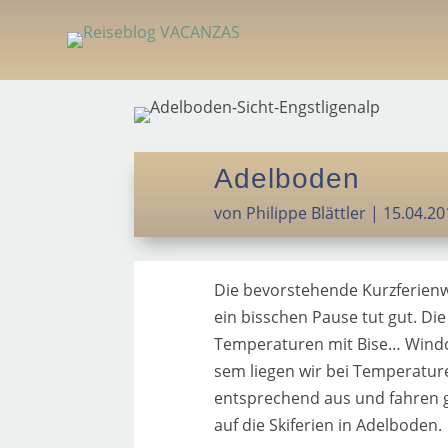
Adelboden
von
Philippe Blättler
|
15.04.20
Die bevor­ste­hen­de Kurzferien
ein biss­chen Pause tut gut. Die 
Temperaturen mit Bise… Windchill
sem lie­gen wir bei Temperatur
entspre­chend aus und fah­ren 
auf die Skiferien in Adelboden.