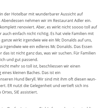
n der Hotelbar mit wun­der­ba­rer Aussicht auf
s Abendessen neh­men wir im Restaurant Adler ein.
om­plett reno­viert. Aber, es wirkt nicht soooo toll auf
r auch ein­fach nicht rich­tig. Es hat vie­le Familien mit
gan­ze wirkt irgend­wie wie ein Mc Donalds auf uns,
ja irgend­wie wie ein edle­res Mc Donalds. Das Essen
er das ist nicht ganz das, was wir suchen. Für Familien
ich und gut pas­send.
cht mehr so toll ist, beschlies­sen wir einen
eines klei­nen Baches. Das ist ein
se­ren Hund Beryll. Wir sind mit ihm oft die­sen wun­
ert. ER nutzt die Gelegenheit und ver­tieft sich ins
 Ortes, SIE assis­tiert.