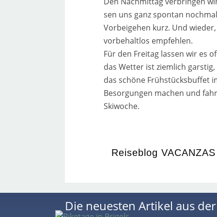
Den Nachmittag ver­brin­gen wir
sen uns ganz spon­tan noch­mals
Vorbeigehen kurz. Und wie­der, 
vor­be­halt­los emp­feh­len.
Für den Freitag las­sen wir es 
das Wetter ist ziem­lich gars­tig,
das schö­ne Frühstücksbuffet i
Besorgungen machen und fah­re
Skiwoche.
Reiseblog VACANZAS
Die neuesten Artikel aus de