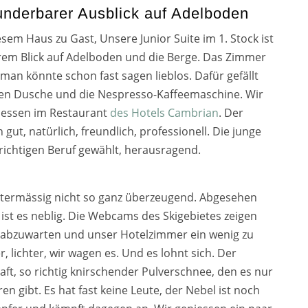
derbarer Ausblick auf Adelboden
e­sem Haus zu Gast, Unsere Junior Suite im 1. Stock ist
ba­rem Blick auf Adelboden und die Berge. Das Zimmer
t, man könn­te schon fast sagen lieb­los. Dafür gefällt
sen Dusche und die Nespresso-Kaffeemaschine. Wir
endessen im Restaurant
des Hotels Cambrian
. Der
 gut, natür­lich, freund­lich, pro­fes­sio­nell. Die jun­ge
ch­ti­gen Beruf gewählt, her­aus­ra­gend.
ter­mäs­sig nicht so ganz über­zeu­gend. Abgesehen
st es neb­lig. Die Webcams des Skigebietes zei­gen
n abzu­war­ten und unser Hotelzimmer ein wenig zu
er, lich­ter, wir wagen es. Und es lohnt sich. Der
ft, so rich­tig knir­schen­der Pulverschnee, den es nur
en gibt. Es hat fast kei­ne Leute, der Nebel ist noch