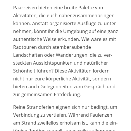
Paarreisen bie­ten eine brei­te Palette von
Aktivitäten, die euch näher zusam­men­brin­gen
kön­nen. Anstatt orga­ni­sier­te Ausflüge zu unter­
neh­men, könnt ihr die Umgebung auf eine ganz
authen­ti­sche Weise erkun­den. Wie wäre es mit
Radtouren durch atem­be­rau­ben­de
Landschaften oder Wanderungen, die zu ver­
steck­ten Aussichtspunkten und natür­li­cher
Schönheit füh­ren? Diese Aktivitäten för­dern
nicht nur eure kör­per­li­che Aktivität, son­dern
bie­ten auch Gelegenheiten zum Gespräch und
zur gemein­sa­men Entdeckung.
Reine Strandferien eig­nen sich nur bedingt, um
Verbindung zu ver­tie­fen. Während Faulenzen
am Strand zwei­fel­los erhol­sam ist, kann die ein­
tö­ni­ge Routine schnell Langeweile auf­kom­men