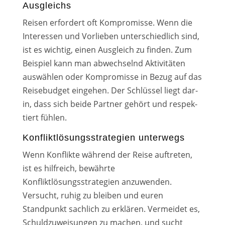
Ausgleichs
Reisen erfor­dert oft Kompromisse. Wenn die
Interessen und Vorlieben unter­schied­lich sind,
ist es wich­tig, einen Ausgleich zu fin­den. Zum
Beispiel kann man abwech­selnd Aktivitäten
aus­wäh­len oder Kompromisse in Bezug auf das
Reisebudget ein­ge­hen. Der Schlüssel liegt dar­
in, dass sich bei­de Partner gehört und respek­
tiert füh­len.
Konfliktlösungsstrategien unterwegs
Wenn Konflikte wäh­rend der Reise auf­tre­ten,
ist es hilf­reich, bewähr­te
Konfliktlösungsstrategien anzu­wen­den.
Versucht, ruhig zu blei­ben und euren
Standpunkt sach­lich zu erklä­ren. Vermeidet es,
Schuldzuweisungen zu machen, und sucht