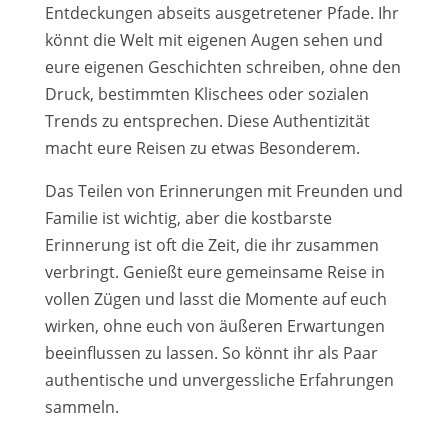
Entdeckungen abseits aus­ge­tre­te­ner Pfade. Ihr
könnt die Welt mit eige­nen Augen sehen und
eure eige­nen Geschichten schrei­ben, ohne den
Druck, bestimm­ten Klischees oder sozia­len
Trends zu ent­spre­chen. Diese Authentizität
macht eure Reisen zu etwas Besonderem.
Das Teilen von Erinnerungen mit Freunden und
Familie ist wich­tig, aber die kost­bars­te
Erinnerung ist oft die Zeit, die ihr zusam­men
ver­bringt. Genießt eure gemein­sa­me Reise in
vol­len Zügen und lasst die Momente auf euch
wir­ken, ohne euch von äuße­ren Erwartungen
beein­flus­sen zu las­sen. So könnt ihr als Paar
authen­ti­sche und unver­gess­li­che Erfahrungen
sam­meln.