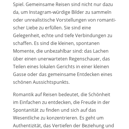
Spiel. Gemeinsame Reisen sind nicht nur dazu
da, um Instagram-würdige Bilder zu sam­meln
oder unrea­lis­ti­sche Vorstellungen von roman­ti­
scher Liebe zu erfül­len. Sie sind eine
Gelegenheit, ech­te und tie­fe Verbindungen zu
schaf­fen. Es sind die klei­nen, spon­ta­nen
Momente, die unbe­zahl­bar sind: das Lachen
über einen uner­war­te­ten Regenschauer, das
Teilen eines loka­len Gerichts in einer klei­nen
Gasse oder das gemein­sa­me Entdecken eines
schö­nen Aussichtspunkts.
Romantik auf Reisen bedeu­tet, die Schönheit
im Einfachen zu ent­de­cken, die Freude in der
Spontanität zu fin­den und sich auf das
Wesentliche zu kon­zen­trie­ren. Es geht um
Authentizität, das Vertiefen der Beziehung und