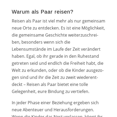
Warum als Paar reisen?
Reisen als Paar ist viel mehr als nur gemein­sam
neue Orte zu ent­de­cken. Es ist eine Möglichkeit,
die gemein­sa­me Geschichte wei­ter­zu­schrei­
ben, beson­ders wenn sich die
Lebensumstände im Laufe der Zeit ver­än­dert
haben. Egal, ob ihr gera­de in den Ruhestand
getre­ten seid und end­lich die Freiheit habt, die
Welt zu erkun­den, oder ob die Kinder aus­ge­zo­
gen sind und ihr die Zeit zu zweit wie­der­ent­
deckt – Reisen als Paar bie­tet eine tol­le
Gelegenheit, eure Bindung zu ver­tie­fen.
In jeder Phase einer Beziehung erge­ben sich
neue Abenteuer und Herausforderungen.
Wenn die Kinder das Nest ver­las­sen, könnt ihr