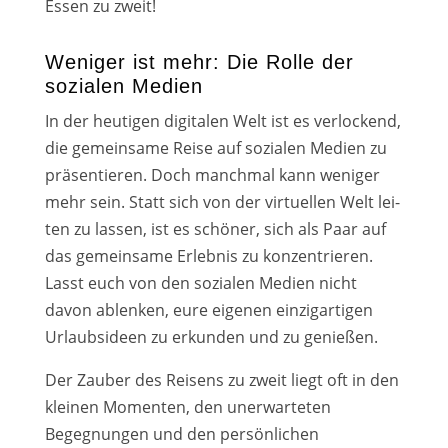
Essen zu zweit!
Weniger ist mehr: Die Rolle der
sozialen Medien
In der heu­ti­gen digi­ta­len Welt ist es ver­lo­ckend,
die gemein­sa­me Reise auf sozia­len Medien zu
prä­sen­tie­ren. Doch manch­mal kann weni­ger
mehr sein. Statt sich von der vir­tu­el­len Welt lei­
ten zu las­sen, ist es schö­ner, sich als Paar auf
das gemein­sa­me Erlebnis zu kon­zen­trie­ren.
Lasst euch von den sozia­len Medien nicht
davon ablen­ken, eure eige­nen ein­zig­ar­ti­gen
Urlaubsideen zu erkun­den und zu genie­ßen.
Der Zauber des Reisens zu zweit liegt oft in den
klei­nen Momenten, den uner­war­te­ten
Begegnungen und den per­sön­li­chen