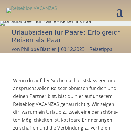
Urlaubsideen für Paare: Erfolgreich
Reisen als Paar
von
Philippe Blättler
|
03.12.2023
|
Reisetipps
Wenn du auf der Suche nach erst­klas­si­gen und
anspruchs­vol­len Reiseerlebnissen für dich und
dei­nen Partner bist, bist du hier auf unse­rem
Reiseblog VACANZAS genau rich­tig. Wir zei­gen
dir, war­um ein Urlaub zu zweit eine der schöns­
ten Möglichkeiten ist, kost­ba­re Erinnerungen
zu schaf­fen und die Verbindung zu ver­tie­fen.