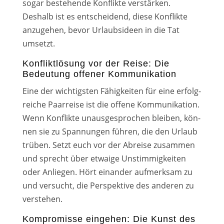
sogar bestehen­de Konflikte ver­stär­ken.
Deshalb ist es ent­schei­dend, die­se Konflikte
anzu­ge­hen, bevor Urlaubsideen in die Tat
umsetzt.
Konfliktlösung vor der Reise: Die
Bedeutung offener Kommunikation
Eine der wich­tigs­ten Fähigkeiten für eine erfolg­
rei­che Paarreise ist die offe­ne Kommunikation.
Wenn Konflikte unaus­ge­spro­chen blei­ben, kön­
nen sie zu Spannungen füh­ren, die den Urlaub
trü­ben. Setzt euch vor der Abreise zusam­men
und sprecht über etwa­ige Unstimmigkeiten
oder Anliegen. Hört ein­an­der auf­merk­sam zu
und ver­sucht, die Perspektive des ande­ren zu
ver­ste­hen.
Kompromisse eingehen: Die Kunst des