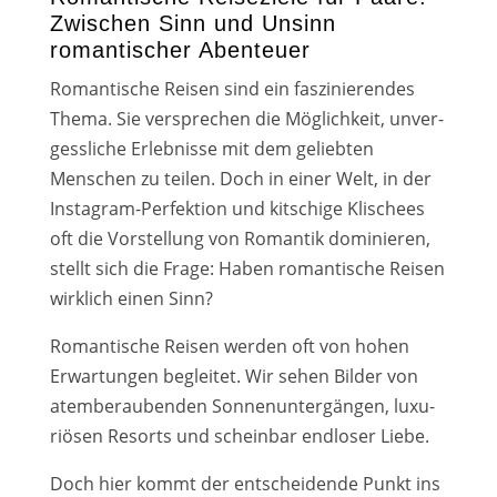
Zwischen Sinn und Unsinn
romantischer Abenteuer
Romantische Reisen sind ein fas­zi­nie­ren­des
Thema. Sie ver­spre­chen die Möglichkeit, unver­
gess­li­che Erlebnisse mit dem gelieb­ten
Menschen zu tei­len. Doch in einer Welt, in der
Instagram-Perfektion und kit­schi­ge Klischees
oft die Vorstellung von Romantik domi­nie­ren,
stellt sich die Frage: Haben roman­ti­sche Reisen
wirk­lich einen Sinn?
Romantische Reisen wer­den oft von hohen
Erwartungen beglei­tet. Wir sehen Bilder von
atem­be­rau­ben­den Sonnenuntergängen, luxu­
riö­sen Resorts und schein­bar end­lo­ser Liebe.
Doch hier kommt der ent­schei­den­de Punkt ins