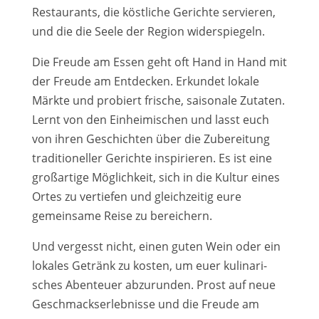
Restaurants, die köst­li­che Gerichte ser­vie­ren,
und die die Seele der Region wider­spie­geln.
Die Freude am Essen geht oft Hand in Hand mit
der Freude am Entdecken. Erkundet loka­le
Märkte und pro­biert fri­sche, sai­so­na­le Zutaten.
Lernt von den Einheimischen und lasst euch
von ihren Geschichten über die Zubereitung
tra­di­tio­nel­ler Gerichte inspi­rie­ren. Es ist eine
groß­ar­ti­ge Möglichkeit, sich in die Kultur eines
Ortes zu ver­tie­fen und gleich­zei­tig eure
gemein­sa­me Reise zu berei­chern.
Und ver­gesst nicht, einen guten Wein oder ein
loka­les Getränk zu kos­ten, um euer kuli­na­ri­
sches Abenteuer abzu­run­den. Prost auf neue
Geschmackserlebnisse und die Freude am