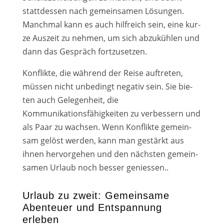
statt­des­sen nach gemein­sa­men Lösungen.
Manchmal kann es auch hilf­reich sein, eine kur­
ze Auszeit zu neh­men, um sich abzu­küh­len und
dann das Gespräch fort­zu­set­zen.
Konflikte, die wäh­rend der Reise auf­tre­ten,
müs­sen nicht unbe­dingt nega­tiv sein. Sie bie­
ten auch Gelegenheit, die
Kommunikationsfähigkeiten zu ver­bes­sern und
als Paar zu wach­sen. Wenn Konflikte gemein­
sam gelöst wer­den, kann man gestärkt aus
ihnen her­vor­ge­hen und den nächs­ten gemein­
sa­men Urlaub noch bes­ser genies­sen..
Urlaub zu zweit: Gemeinsame
Abenteuer und Entspannung
erleben