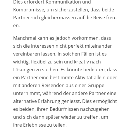
Dies erfor­dert Kommunikation und
Kompromisse, um sicher­zu­stel­len, dass bei­de
Partner sich glei­cher­mas­sen auf die Reise freu­
en.
Manchmal kann es jedoch vor­kom­men, dass
sich die Interessen nicht per­fekt mit­ein­an­der
ver­ein­ba­ren las­sen. In sol­chen Fällen ist es
wich­tig, fle­xi­bel zu sein und krea­tiv nach
Lösungen zu suchen. Es könn­te bedeu­ten, dass
ein Partner eine bestimm­te Aktivität allein oder
mit ande­ren Reisenden aus einer Gruppe
unter­nimmt, wäh­rend der ande­re Partner eine
alter­na­ti­ve Erfahrung geniesst. Dies ermög­licht
es bei­den, ihren Bedürfnissen nach­zu­ge­hen
und sich dann spä­ter wie­der zu tref­fen, um
ihre Erlebnisse zu tei­len.