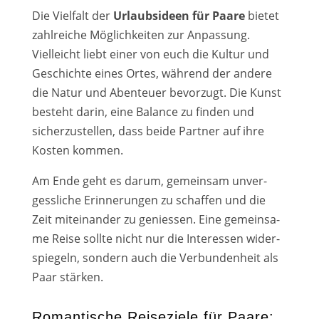
Die Vielfalt der
Urlaubsideen für Paare
bie­tet
zahl­rei­che Möglichkeiten zur Anpassung.
Vielleicht liebt einer von euch die Kultur und
Geschichte eines Ortes, wäh­rend der ande­re
die Natur und Abenteuer bevor­zugt. Die Kunst
besteht dar­in, eine Balance zu fin­den und
sicher­zu­stel­len, dass bei­de Partner auf ihre
Kosten kom­men.
Am Ende geht es dar­um, gemein­sam unver­
gess­li­che Erinnerungen zu schaf­fen und die
Zeit mit­ein­an­der zu genies­sen. Eine gemein­sa­
me Reise soll­te nicht nur die Interessen wider­
spie­geln, son­dern auch die Verbundenheit als
Paar stär­ken.
Romantische Reiseziele für Paare: