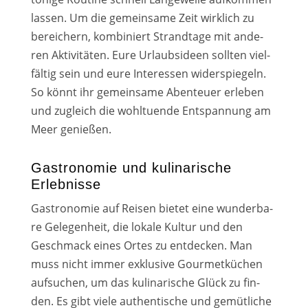
las­sen. Um die gemein­sa­me Zeit wirk­lich zu
berei­chern, kom­bi­niert Strandtage mit ande­
ren Aktivitäten. Eure Urlaubsideen soll­ten viel­
fäl­tig sein und eure Interessen wider­spie­geln.
So könnt ihr gemein­sa­me Abenteuer erle­ben
und zugleich die wohl­tu­en­de Entspannung am
Meer genie­ßen.
Gastronomie und kulinarische
Erlebnisse
Gastronomie auf Reisen bie­tet eine wun­der­ba­
re Gelegenheit, die loka­le Kultur und den
Geschmack eines Ortes zu ent­de­cken. Man
muss nicht immer exklu­si­ve Gourmetküchen
auf­su­chen, um das kuli­na­ri­sche Glück zu fin­
den. Es gibt vie­le authen­ti­sche und gemüt­li­che