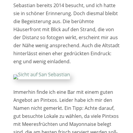
Sebastian bereits 2014 besucht, und ich hat­te
sie in schö­ner Erinnerung. Doch dies­mal bleibt
die Begeisterung aus. Die berühm­te
Häuserfront mit Blick auf den Strand, die von
der Distanz so foto­gen wirkt, erscheint mir aus
der Nähe wenig anspre­chend. Auch die Altstadt
hin­ter­lässt einen eher gedrück­ten Eindruck:
eng und wenig ein­la­dend.
Immerhin fin­de ich eine Bar mit einem guten
Angebot an Pintxos. Leider habe ich mir den
Namen nicht gemerkt. Ein Tipp: Achte dar­auf,
gut besuch­te Lokale zu wäh­len, da vie­le Pintxos
mit Meeresfrüchten und Mayonnaise belegt
sind, die am bes­ten frisch ser­viert wer­den soll­