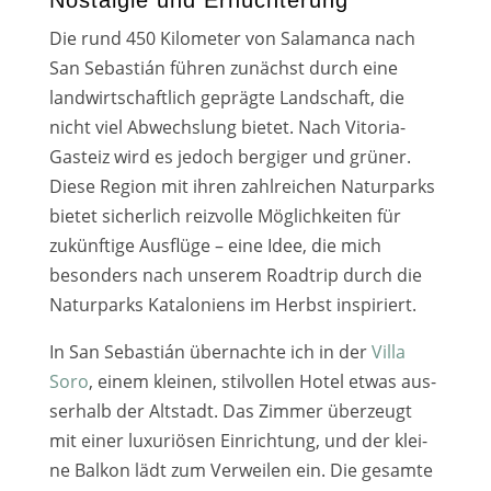
Nostalgie und Ernüchterung
Die rund 450 Kilometer von Salamanca nach
San Sebastián füh­ren zunächst durch eine
land­wirt­schaft­lich gepräg­te Landschaft, die
nicht viel Abwechslung bie­tet. Nach Vitoria-
Gasteiz wird es jedoch ber­gi­ger und grü­ner.
Diese Region mit ihren zahl­rei­chen Naturparks
bie­tet sicher­lich reiz­vol­le Möglichkeiten für
zukünf­ti­ge Ausflüge – eine Idee, die mich
beson­ders nach unse­rem Roadtrip durch die
Naturparks Kataloniens im Herbst inspi­riert.
In San Sebastián über­nach­te ich in der
Villa
Soro
, einem klei­nen, stil­vol­len Hotel etwas aus­
ser­halb der Altstadt. Das Zimmer über­zeugt
mit einer luxu­riö­sen Einrichtung, und der klei­
ne Balkon lädt zum Verweilen ein. Die gesam­te