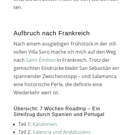
ten.
Aufbruch nach Frankreich
Nach einem aus­gie­bi­gen Frühstück in der stil­
vol­len Villa Soro mache ich mich auf den Weg
nach
Saint-Émilion
in Frankreich. Trotz der
gemisch­ten Eindrücke bleibt San Sebastián ein
span­nen­der Zwischenstopp – und Salamanca
eine his­to­ri­sche Perle, die defi­ni­tiv eine
Wiederkehr wert ist.
Übersicht: 7 Wochen Roadtrip – Ein
Streifzug durch Spanien und Portugal
Teil 1:
Katalonien
Teil 2:
Valencia und Andalusiens