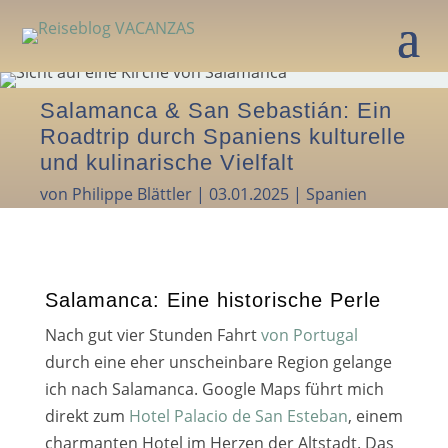
Salamanca & San Sebastián: Ein
Roadtrip durch Spaniens kulturelle
und kulinarische Vielfalt
von
Philippe Blättler
|
03.01.2025
|
Spanien
Salamanca: Eine historische Perle
Nach gut vier Stunden Fahrt
von Portugal
durch eine eher unschein­ba­re Region gelan­ge
ich nach Salamanca. Google Maps führt mich
direkt zum
Hotel Palacio de San Esteban
, einem
char­man­ten Hotel im Herzen der Altstadt. Das