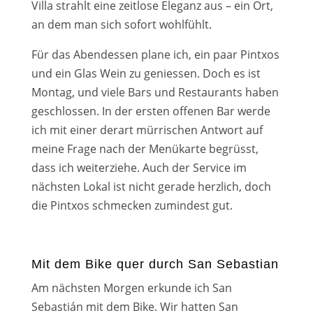
Villa strahlt eine zeit­lo­se Eleganz aus – ein Ort,
an dem man sich sofort wohl­fühlt.
Für das Abendessen pla­ne ich, ein paar Pintxos
und ein Glas Wein zu genies­sen. Doch es ist
Montag, und vie­le Bars und Restaurants haben
geschlos­sen. In der ers­ten offe­nen Bar wer­de
ich mit einer der­art mür­ri­schen Antwort auf
mei­ne Frage nach der Menükarte begrüsst,
dass ich wei­ter­zie­he. Auch der Service im
nächs­ten Lokal ist nicht gera­de herz­lich, doch
die Pintxos schme­cken zumin­dest gut.
Mit dem Bike quer durch San Sebastian
Am nächs­ten Morgen erkun­de ich San
Sebastián mit dem Bike. Wir hat­ten San