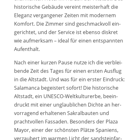
his­to­ri­sche Gebäude ver­eint meis­ter­haft die
Eleganz ver­gan­ge­ner Zeiten mit moder­nem
Komfort. Die Zimmer sind geschmack­voll ein­
ge­rich­tet, und der Service ist eben­so dis­kret
wie auf­merk­sam – ide­al für einen ent­spann­ten
Aufenthalt.
Nach einer kur­zen Pause nut­ze ich die ver­blei­
ben­de Zeit des Tages für einen ers­ten Ausflug
in die Altstadt. Und was für ein ers­ter Eindruck:
Salamanca begeis­tert sofort! Die his­to­ri­sche
Altstadt, ein UNESCO-Weltkulturerbe, beein­
druckt mit einer unglaub­li­chen Dichte an her­
vor­ra­gend erhal­te­nen Sakralbauten und
pracht­vol­len Fassaden. Besonders der Plaza
Mayor, einer der schöns­ten Plätze Spaniens,
ver­zau­bert im war­men Licht der sand­stein­far­