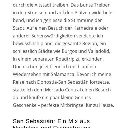
durch die Altstadt trei­ben. Das bun­te Treiben
in den Strassen und auf den Plätzen wirkt bele­
bend, und ich genies­se die Stimmung der
Stadt. Auf einen Besuch der Kathedrale oder
ande­rer Sehenswürdigkeiten ver­zich­te ich
bewusst. Ich pla­ne, die gesam­te Region, ein­
schliess­lich Städte wie Burgos und Valladolid,
in einem sepa­ra­ten Roadtrip zu erkun­den.
Doch schon jetzt freue ich mich auf ein
Wiedersehen mit Salamanca. Bevor ich mei­ne
Reise nach Donostia-San Sebastián fort­set­ze,
stat­te ich dem Mercado Central einen Besuch
ab und kau­fe ein paar klei­ne Genuss-
Geschenke – per­fek­te Mitbringsel für zu Hause.
San Sebastián: Ein Mix aus