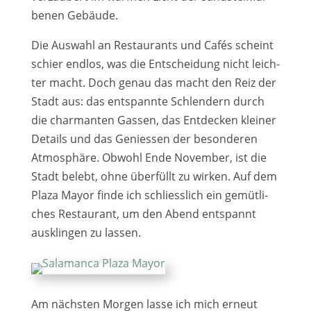
be­nen Gebäude.
Die Auswahl an Restaurants und Cafés scheint
schier end­los, was die Entscheidung nicht leich­
ter macht. Doch genau das macht den Reiz der
Stadt aus: das ent­spann­te Schlendern durch
die char­man­ten Gassen, das Entdecken klei­ner
Details und das Geniessen der beson­de­ren
Atmosphäre. Obwohl Ende November, ist die
Stadt belebt, ohne über­füllt zu wir­ken. Auf dem
Plaza Mayor fin­de ich schliess­lich ein gemüt­li­
ches Restaurant, um den Abend ent­spannt
aus­klin­gen zu las­sen.
Am nächs­ten Morgen las­se ich mich erneut