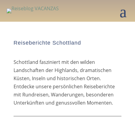
Reiseberichte Schottland
Schottland fas­zi­niert mit den wil­den
Landschaften der Highlands, dra­ma­ti­schen
Küsten, Inseln und his­to­ri­schen Orten.
Entdecke unse­re per­sön­li­chen Reiseberichte
mit Rundreisen, Wanderungen, beson­de­ren
Unterkünften und genuss­vol­len Momenten.